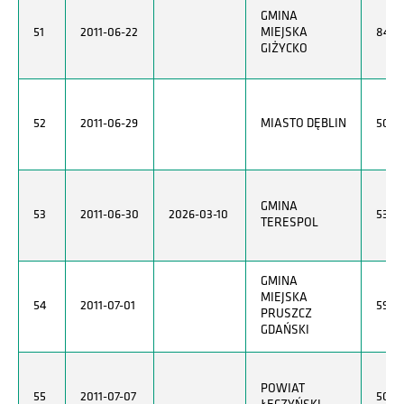
GMINA
51
2011-06-22
MIEJSKA
8451
GIŻYCKO
52
2011-06-29
MIASTO DĘBLIN
5060
GMINA
53
2011-06-30
2026-03-10
5372
TERESPOL
GMINA
MIEJSKA
54
2011-07-01
5930
PRUSZCZ
GDAŃSKI
POWIAT
55
2011-07-07
5050