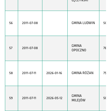
ŁĘCZYŃSKI
56
2011-07-08
GMINA LUDWIN
5050
GMINA
57
2011-07-08
7681
OPOCZNO
58
2011-07-11
2026-01-16
GMINA RÓŻAN
7571
GMINA
59
2011-07-11
2026-05-12
5050
MILEJÓW