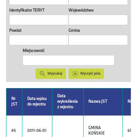
Identyfikator TERYT
Województwo
Powiat
Gmina
Miejscowość
Wyszukaj
Wyczyść pola
Data
Nr
Data wpisu
wykreślenia
Nazwa JST
NIP
JST
do rejestru
z rejestru
GMINA
45
2011-06-01
6581
KOŃSKIE