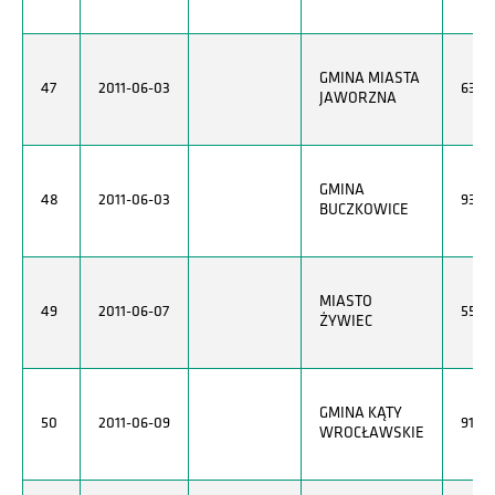
GMINA MIASTA
47
2011-06-03
6322
JAWORZNA
GMINA
48
2011-06-03
9372
BUCZKOWICE
MIASTO
49
2011-06-07
5532
ŻYWIEC
GMINA KĄTY
50
2011-06-09
9130
WROCŁAWSKIE