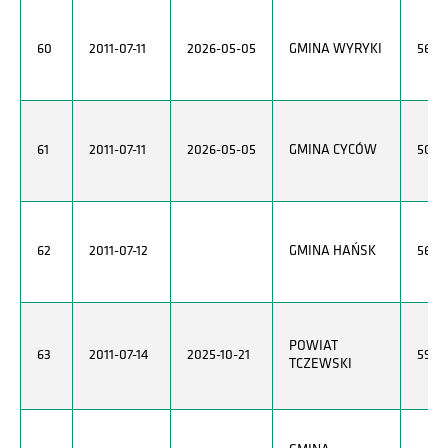
60
2011-07-11
2026-05-05
GMINA WYRYKI
5651
61
2011-07-11
2026-05-05
GMINA CYCÓW
5050
62
2011-07-12
GMINA HAŃSK
5651
POWIAT
63
2011-07-14
2025-10-21
5932
TCZEWSKI