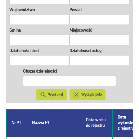
Województwo
Powiat
Gmina
Miejscowość
Działalności sieci
Działalności usługi
Obszar działalności
Wyszukaj
Wyczyść pola
Data
Data wpisu
Nr PT
Nazwa PT
wykreślenia
do rejestru
z rejestru