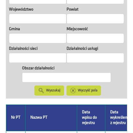
Województwo
Powiat
Gmina
Miejscowość
Działalności sieci
Działalności usługi
Obszar działalności
Wyszukaj
Wyczyść pola
Data
Data
Nr PT
Nazwa PT
wpisu do
wykreślenia
rejestru
z rejestru